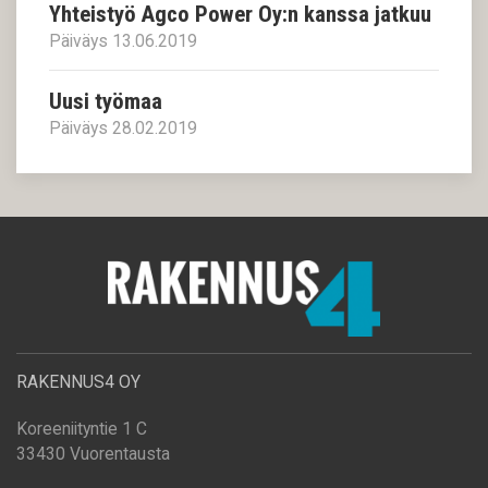
Yhteistyö Agco Power Oy:n kanssa jatkuu
Päiväys 13.06.2019
Uusi työmaa
Päiväys 28.02.2019
RAKENNUS4 OY
Koreeniityntie 1 C
33430 Vuorentausta