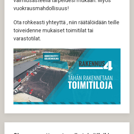
valmiusasteella tarpeidesi mukaan. Myös
vuokrausmahdollisuus!
Ota rohkeasti yhteyttä
, niin räätälöidään teille
toiveidenne mukaiset toimitilat tai
varastotilat.