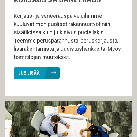
Korjaus- ja saneerauspalveluihimme
kuuluvat monipuoliset rakennustyöt niin
sisätiloissa kuin julkisivun puolellakin.
Teemme perusparannusta, peruskorjausta,
lisärakentamista ja uudistushankkeita. Myös
toimitilojen muutokset.
LUE LISÄÄ