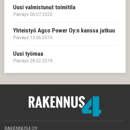
Uusi valmistunut toimitila
Päiväys 06.07.2020
Yhteistyö Agco Power Oy:n kanssa jatkuu
Päiväys 13.06.2019
Uusi työmaa
Päiväys 28.02.2019
RAKENNUS4 OY