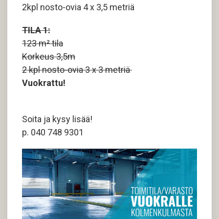
2kpl nosto-ovia 4 x 3,5 metriä
TILA 1:
123 m² tila
Korkeus 3,5m
2 kpl nosto-ovia 3 x 3 metriä
Vuokrattu!
Soita ja kysy lisää!
p. 040 748 9301