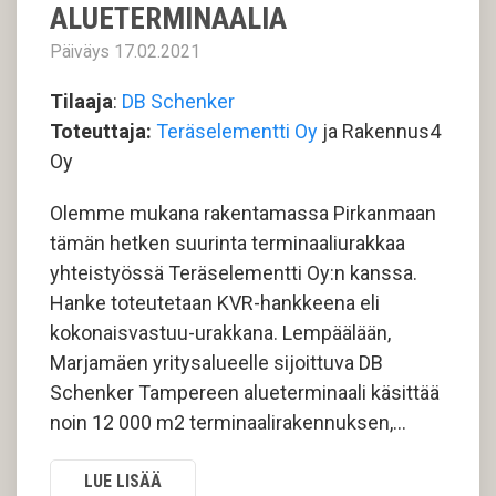
ALUETERMINAALIA
Päiväys 17.02.2021
Tilaaja
:
DB Schenker
Toteuttaja:
Teräselementti Oy
ja Rakennus4
Oy
Olemme mukana rakentamassa Pirkanmaan
tämän hetken suurinta terminaaliurakkaa
yhteistyössä Teräselementti Oy:n kanssa.
Hanke toteutetaan KVR-hankkeena eli
kokonaisvastuu-urakkana. Lempäälään,
Marjamäen yritysalueelle sijoittuva DB
Schenker Tampereen alueterminaali käsittää
noin 12 000 m2 terminaalirakennuksen,...
LUE LISÄÄ