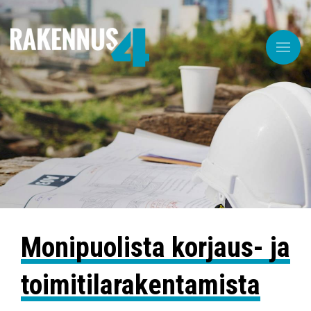
Monipuolista korjaus- ja
toimitila­rakentamista