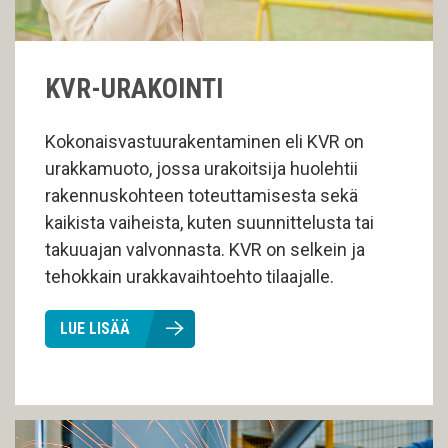
KVR-URAKOINTI
Kokonaisvastuurakentaminen eli KVR on
urakkamuoto, jossa urakoitsija huolehtii
rakennuskohteen toteuttamisesta sekä
kaikista vaiheista, kuten suunnittelusta tai
takuuajan valvonnasta. KVR on selkein ja
tehokkain urakkavaihtoehto tilaajalle.
LUE LISÄÄ