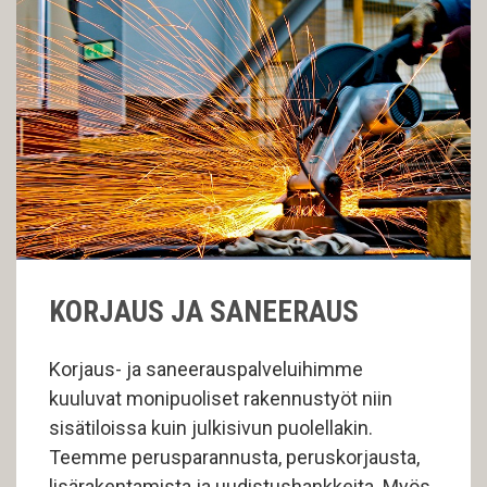
KORJAUS JA SANEERAUS
Korjaus- ja saneerauspalveluihimme
kuuluvat monipuoliset rakennustyöt niin
sisätiloissa kuin julkisivun puolellakin.
Teemme perusparannusta, peruskorjausta,
lisärakentamista ja uudistushankkeita. Myös