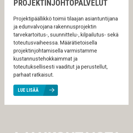
PROJEKTINJOHTOPALVELUT
Projektipäällikkö toimii tilaajan asiantuntijana
ja edunvalvojana rakennusprojektin
tarvekartoitus-, suunnittelu-, kilpailutus- sekä
toteutusvaiheessa. Määrätietoisella
projektinjohtamisella varmistamme
kustannustehokkaimmat ja
toteutuksellisesti vaaditut ja perustellut,
parhaat ratkaisut.
LUE LISÄÄ